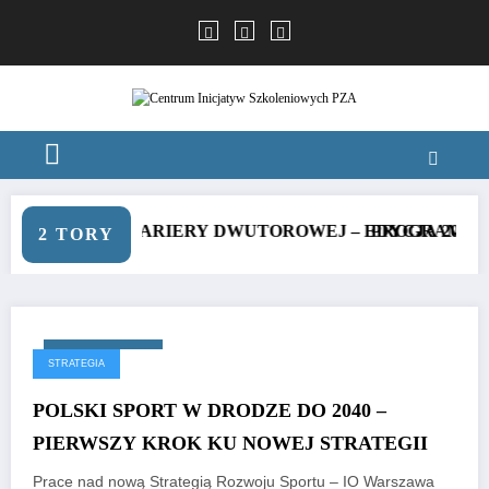
Skip
to
content
WSPIERANIA KARIERY DWUTOROWEJ – EDYCJA 2025
PROGRAM WSP
2 TORY
4 września, 2025
STRATEGIA
POLSKI SPORT W DRODZE DO 2040 –
PIERWSZY KROK KU NOWEJ STRATEGII
Prace nad nową Strategią Rozwoju Sportu – IO Warszawa