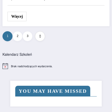
Więcej
Stronicowanie
1
2
3
wpisów
Kalendarz Szkoleń
Brak nadchodzących wydarzenia.
Powiadomienie
YOU MAY HAVE MISSED