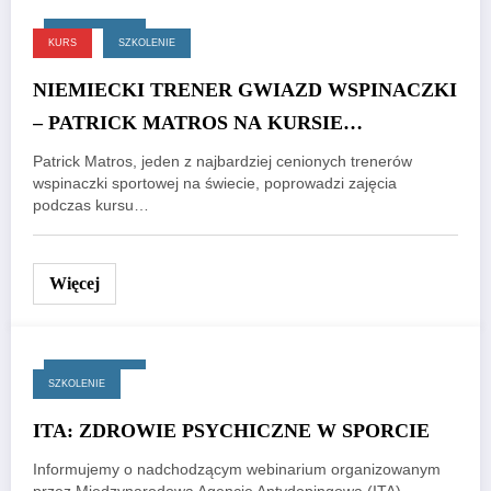
31 lipca, 2025
KURS
SZKOLENIE
NIEMIECKI TRENER GWIAZD WSPINACZKI
– PATRICK MATROS NA KURSIE
TRENERSKIM PZA
Patrick Matros, jeden z najbardziej cenionych trenerów
wspinaczki sportowej na świecie, poprowadzi zajęcia
podczas kursu…
Więcej
22 lipca, 2025
SZKOLENIE
ITA: ZDROWIE PSYCHICZNE W SPORCIE
Informujemy o nadchodzącym webinarium organizowanym