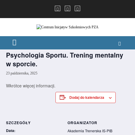
Skip
to
content
« Wszystkie Wydarzenia
wydarzenie już minęło.
Akademia Trenerska IS-PIB:
Psychologia Sportu. Trening mentalny
w sporcie.
23 października, 2025
Wkrótce więcej informacji.
Dodaj do kalendarza
SZCZEGÓŁY
ORGANIZATOR
Data:
Akademia Trenerska IS-PIB