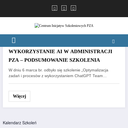
Skip
to
STRONA GŁÓWNA
CHATGPT
content
6 marca, 2025
PROZA PZA
SZKOLENIE
WYKORZYSTANIE AI W ADMINISTRACJI
PZA – PODSUMOWANIE SZKOLENIA
W dniu 6 marca br. odbyło się szkolenie „Optymalizacja
zadań i procesów z wykorzystaniem ChatGPT Team…
Więcej
Kalendarz Szkoleń